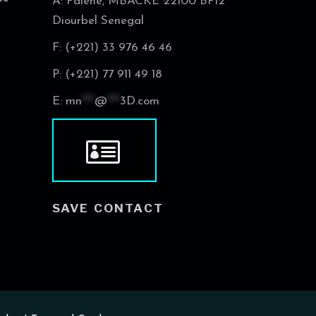
A: Palene, MBACKE 22100 BP12
Diourbel Senegal
F: (+221) 33 976 46 46
P: (+221) 77 911 49 18
E:
mn
***
@
***
3D.com
SAVE CONTACT