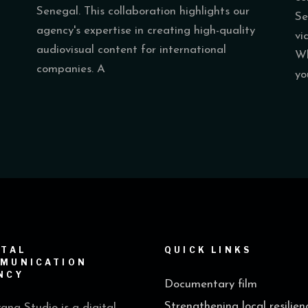
Senegal. This collaboration highlights our
Se
agency's expertise in creating high-quality
vi
audiovisual content for international
Wh
companies. A
yo
ITAL
QUICK LINKS
MUNICATION
NCY
Documentary film
Strengthening local resilien
na Studio is a digital