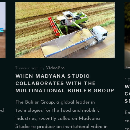
7 years ago
by
VideoPro
WHEN MADYANA STUDIO
7 
COLLABORATES WITH THE
W
MULTINATIONAL BÜHLER GROUP
C
S
The Bühler Group, a global leader in
technologies for the food and mobility
ed
En
industries, recently called on Madyana
co
Studio to produce an institutional video in
co