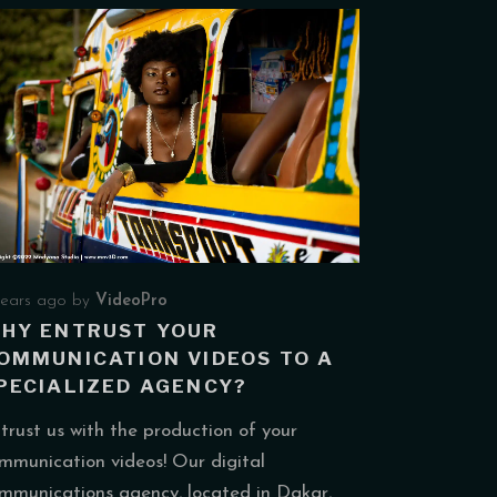
years ago
by
VideoPro
HY ENTRUST YOUR
OMMUNICATION VIDEOS TO A
PECIALIZED AGENCY?
trust us with the production of your
mmunication videos! Our digital
mmunications agency, located in Dakar,