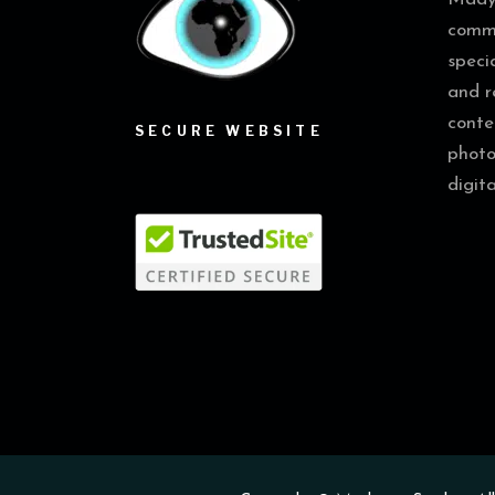
commu
speci
and r
conte
SECURE WEBSITE
photo
digit