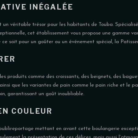
ATIVE INÉGALÉE
 un véritable trésor pour les habitants de Touba. Spécialis
xceptionnelle, cet établissement vous propose une gamme va
ce soit pour un goûter ou un événement spécial, la Patisseri
RER
des produits comme des croissants, des beignets, des baguet
 ainsi que les variantes de pain comme le pain riche et le p
in, garantissant un goût inoubliable.
EN COULEUR
ublireportage mettant en avant cette boulangerie excepti
eulement la présentation de ces délices, mais aussi l’atmos