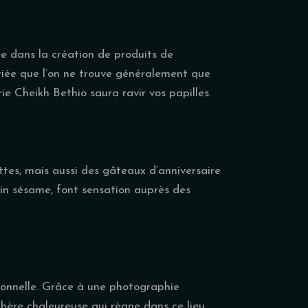
ée dans la création de produits de
riée que l’on ne trouve généralement que
e Cheikh Bethio saura ravir vos papilles.
tes, mais aussi des gâteaux d’anniversaire
ain sésame, font sensation auprès des
onnelle. Grâce à une photographie
phère chaleureuse qui règne dans ce lieu.