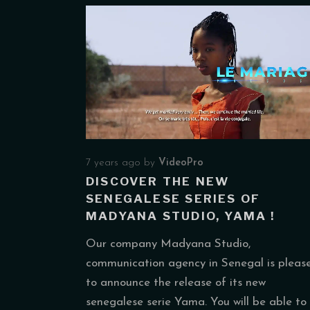
7 years ago
by
VideoPro
DISCOVER THE NEW
SENEGALESE SERIES OF
MADYANA STUDIO, YAMA !
Our company Madyana Studio,
communication agency in Senegal is pleas
to announce the release of its new
senegalese serie Yama. You will be able to